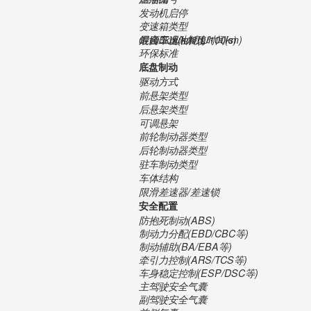
发动机启停
变速箱类型
最高车速(km/h)
0-100km/h加速时间(s)
混合工况油耗(L/100km)
环保标准
底盘制动
驱动方式
前悬架类型
后悬架类型
可调悬架
前轮制动器类型
后轮制动器类型
驻车制动类型
车体结构
限滑差速器/差速锁
安全配置
防抱死制动(ABS)
制动力分配(EBD/CBC等)
制动辅助(BA/EBA等)
牵引力控制(ARS/TCS等)
车身稳定控制(ESP/DSC等)
主驾驶安全气囊
副驾驶安全气囊