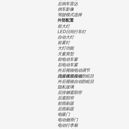
后倒车雷达
倒车影像
驾驶模式选择
外部配置
前大灯
LED日间行车灯
自动大灯
前雾灯
大灯功能
天窗类型
前电动车窗
后电动车窗
外后视镜电动调节
内后视镜自动防眩目
流媒体后视镜
外后视镜自动防眩目
隐私玻璃
后排侧遮阳帘
后遮阳帘
前雨刷器
后雨刷器
电吸门
电动侧滑门
电动行李厢