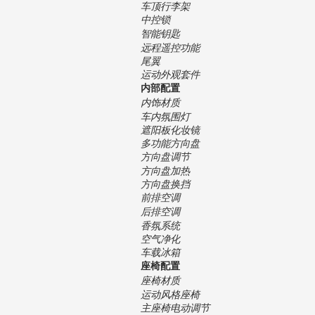
车顶行李架
中控锁
智能钥匙
远程遥控功能
尾翼
运动外观套件
内部配置
内饰材质
车内氛围灯
遮阳板化妆镜
多功能方向盘
方向盘调节
方向盘加热
方向盘换挡
前排空调
后排空调
香氛系统
空气净化
车载冰箱
座椅配置
座椅材质
运动风格座椅
主座椅电动调节