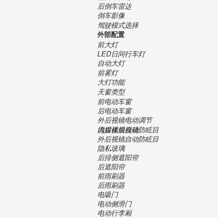
后倒车雷达
倒车影像
驾驶模式选择
外部配置
前大灯
LED日间行车灯
自动大灯
前雾灯
大灯功能
天窗类型
前电动车窗
后电动车窗
外后视镜电动调节
内后视镜自动防眩目
流媒体后视镜
外后视镜自动防眩目
隐私玻璃
后排侧遮阳帘
后遮阳帘
前雨刷器
后雨刷器
电吸门
电动侧滑门
电动行李厢