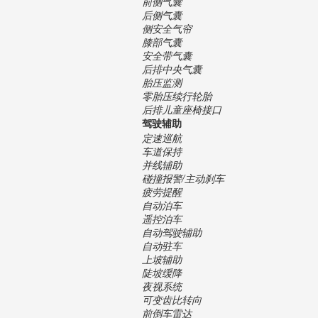
前侧气囊
后侧气囊
侧安全气帘
膝部气囊
安全带气囊
后排中央气囊
胎压监测
零胎压续行轮胎
后排儿童座椅接口
驾驶辅助
定速巡航
车道保持
并线辅助
碰撞报警/主动刹车
疲劳提醒
自动泊车
遥控泊车
自动驾驶辅助
自动驻车
上坡辅助
陡坡缓降
夜视系统
可变齿比转向
前倒车雷达