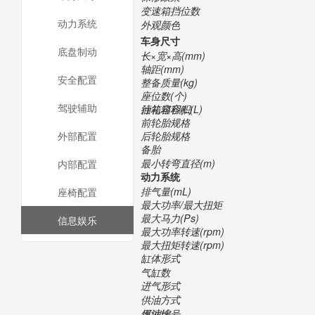
变速箱挡位数
动力系统
外观颜色
车身尺寸
底盘制动
长×宽×高(mm)
轴距(mm)
安全配置
整备质量(kg)
座位数(个)
驾驶辅助
行礼箱容积(L)
油箱容积(L)
前轮胎规格
后轮胎规格
外部配置
备胎
最小转弯直径(m)
内部配置
动力系统
排气量(mL)
座椅配置
最大功率/最大扭矩
最大马力(Ps)
信息娱乐
最大功率转速(rpm)
最大扭矩转速(rpm)
缸体形式
气缸数
进气形式
供油方式
压缩比
燃油编号