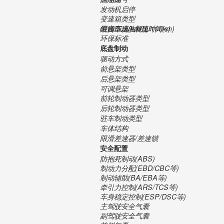
发动机启停
变速箱类型
最高车速(km/h)
0-100km/h加速时间(s)
混合工况油耗(L/100km)
环保标准
底盘制动
驱动方式
前悬架类型
后悬架类型
可调悬架
前轮制动器类型
后轮制动器类型
驻车制动类型
车体结构
限滑差速器/差速锁
安全配置
防抱死制动(ABS)
制动力分配(EBD/CBC等)
制动辅助(BA/EBA等)
牵引力控制(ARS/TCS等)
车身稳定控制(ESP/DSC等)
主驾驶安全气囊
副驾驶安全气囊