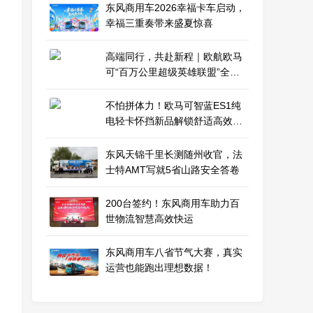
东风商用车2026幸福卡车启动，
幸福三重奏带来盛夏惊喜
高端同行，共赴新程｜欧航欧马
可“百万公里超级英雄联盟”全球
招募正式启动
不怕拼体力！欧马可智蓝ES1纯
电轻卡怀挡新品解锁舒适高效运
营新体验
东风天锦千里长测随州收官，法
士特AMT写就5省山路安全答卷
200台签约！东风商用车助力百
世物流智慧高效快运
东风商用车八省节气大赛，真实
运营也能跑出理想数据！