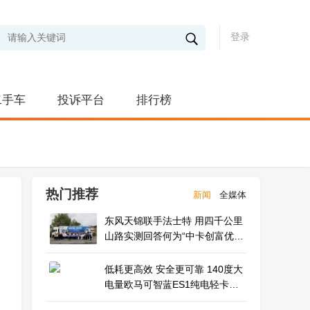
登录
二手车
投诉平台
排行榜
热门推荐
新闻
全媒体
东风天锦联手法士特 用四千公里
山路实测回答何为“中卡创富优
解”
低耗更高效 安全更可靠 140度大
电量欧马可智蓝ES1纯电轻卡怀
挡新品亮相