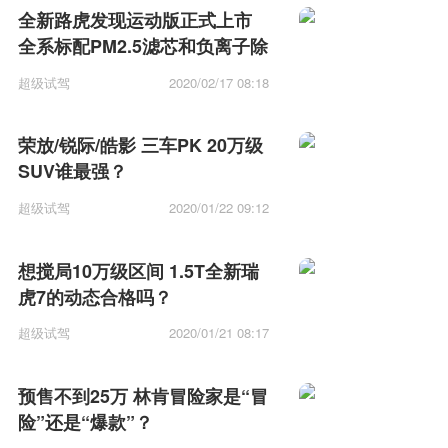
全新路虎发现运动版正式上市
全系标配PM2.5滤芯和负离子除
菌系统
超级试驾
2020/02/17 08:18
荣放/锐际/皓影 三车PK 20万级
SUV谁最强？
超级试驾
2020/01/22 09:12
想搅局10万级区间 1.5T全新瑞
虎7的动态合格吗？
超级试驾
2020/01/21 08:17
预售不到25万 林肯冒险家是“冒
险”还是“爆款”？