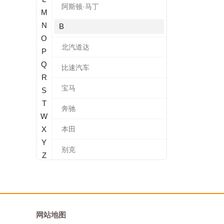
阿斯顿·马丁
M
N
B
O
北汽道达
P
Q
比速汽车
R
宝马
S
T
奔驰
W
X
本田
Y
别克
Z
标致
北汽新能源
宝沃
网站地图