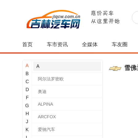
首页
车市资讯
全媒体
车友圈
A
A
雪佛
B
阿尔法罗密欧
C
D
奥迪
F
ALPINA
G
H
ARCFOX
J
K
爱驰汽车
L