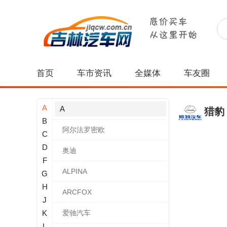
首页
车市资讯
全媒体
车友圈
A
A
猎豹
B
阿尔法罗密欧
C
D
奥迪
F
ALPINA
G
H
ARCFOX
J
K
爱驰汽车
L