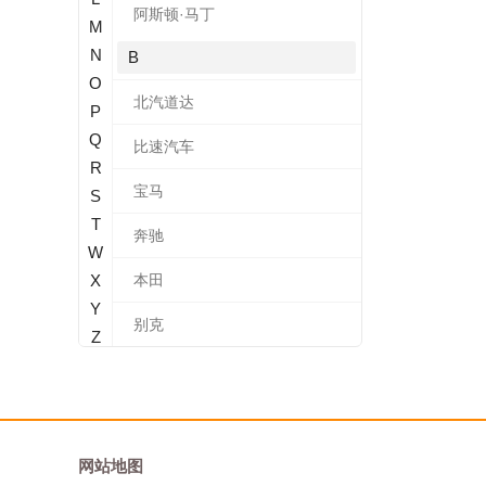
阿斯顿·马丁
M
N
B
O
北汽道达
P
Q
比速汽车
R
宝马
S
T
奔驰
W
X
本田
Y
别克
Z
标致
北汽新能源
宝沃
网站地图